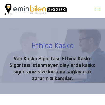
Ethica Kasko
Van Kasko Sigortası, Ethica Kasko
Sigortası istenmeyen olaylarda kasko
sigortanız size koruma sağlayarak
zararınızı karşılar.